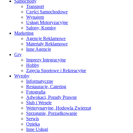
Samochody
Transport
Części Samochodowe
Wynajem
Usługi Motoryzacyjne
Salony, Komisy
Marketing
Agencje Reklamowe
Materiały Reklamowe
Inne Agencje
Gry
Imprezy Integracyjne
Hobby
Zajęcia Sportowe i Rekreacyjne
Wyroby
Informatyczne
Restauracje, Catering
Fotografia
Adwokaci, Porady Prawne
Ślub i Wesele
Weterynaryjne, Hodowla Zwierząt
Sprzątanie, Porządkowanie
Serwis
Opieka
Inne Usługi