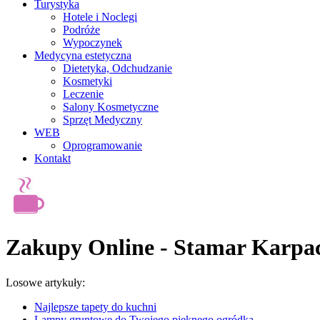
Turystyka
Hotele i Noclegi
Podróże
Wypoczynek
Medycyna estetyczna
Dietetyka, Odchudzanie
Kosmetyki
Leczenie
Salony Kosmetyczne
Sprzęt Medyczny
WEB
Oprogramowanie
Kontakt
Zakupy Online - Stamar Karpa
Losowe artykuły:
Najlepsze tapety do kuchni
Lampy gruntowe do Twojego pięknego ogródka