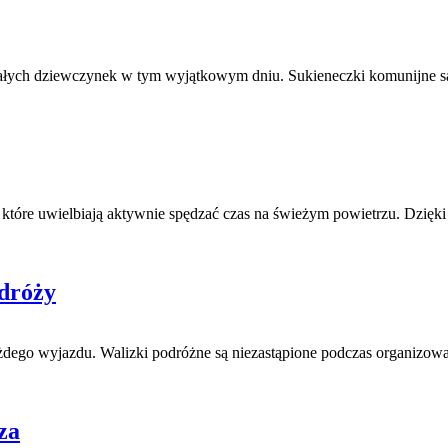
ych dziewczynek w tym wyjątkowym dniu. Sukieneczki komunijne są nie
 które uwielbiają aktywnie spędzać czas na świeżym powietrzu. Dzięki 
odróży
żdego wyjazdu. Walizki podróżne są niezastąpione podczas organizowani
za