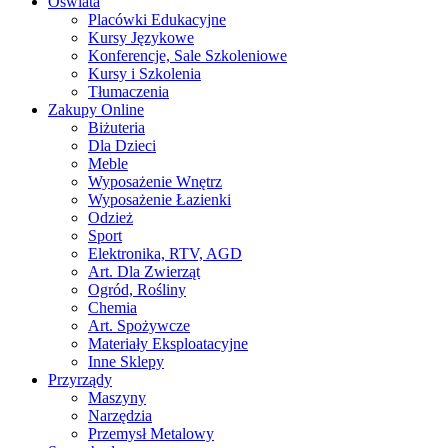
Oświata
Placówki Edukacyjne
Kursy Językowe
Konferencje, Sale Szkoleniowe
Kursy i Szkolenia
Tłumaczenia
Zakupy Online
Biżuteria
Dla Dzieci
Meble
Wyposażenie Wnętrz
Wyposażenie Łazienki
Odzież
Sport
Elektronika, RTV, AGD
Art. Dla Zwierząt
Ogród, Rośliny
Chemia
Art. Spożywcze
Materiały Eksploatacyjne
Inne Sklepy
Przyrządy
Maszyny
Narzędzia
Przemysł Metalowy