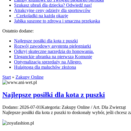
Szukasz ubrań dla dziecka? Odwiedź nas!
Atrakcyjne ceny odzieży dla sportowców
Czekoladki na każdą okazję
Jabłka suszone to zdrowa i smaczna przekąska
Ostatnio dodane:
Najlepsze posiłki dla kota z puszki
Rozwój zawodowy asystenta pielęgniarki
Odkryj skuteczne narzędzia do honowania.
Eleganckie ubranka na pierwszą Komunię
Optymalizacja sprzedaży na Allegro.
Hulajnoga dla maluchów złożona
Start
»
Zakupy Online
Najlepsze posiłki dla kota z puszki
Dodano: 2026-07-01
Kategoria: Zakupy Online / Art. Dla Zwierząt
Najlepsze posiłki dla kota z puszki to doskonały wybór, jeśli chcesz 