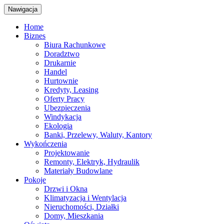
Nawigacja
Home
Biznes
Biura Rachunkowe
Doradztwo
Drukarnie
Handel
Hurtownie
Kredyty, Leasing
Oferty Pracy
Ubezpieczenia
Windykacja
Ekologia
Banki, Przelewy, Waluty, Kantory
Wykończenia
Projektowanie
Remonty, Elektryk, Hydraulik
Materiały Budowlane
Pokoje
Drzwi i Okna
Klimatyzacja i Wentylacja
Nieruchomości, Działki
Domy, Mieszkania