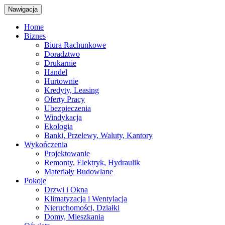
Nawigacja
Home
Biznes
Biura Rachunkowe
Doradztwo
Drukarnie
Handel
Hurtownie
Kredyty, Leasing
Oferty Pracy
Ubezpieczenia
Windykacja
Ekologia
Banki, Przelewy, Waluty, Kantory
Wykończenia
Projektowanie
Remonty, Elektryk, Hydraulik
Materiały Budowlane
Pokoje
Drzwi i Okna
Klimatyzacja i Wentylacja
Nieruchomości, Działki
Domy, Mieszkania