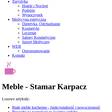
Turystyka
Hotele i Noclegi
Podróże
Wypoczynek
Medycyna estetyczna
Dietetyka, Odchudzanie
Kosmetyki
Leczenie
Salony Kosmetyczne
Sprzęt Medyczny
WEB
Oprogramowanie
Kontakt
Meble - Stamar Karpacz
Losowe artykuły:
Białe meble kuchenne - funkcjonalność i nowoczesność
Pieczątki na paznokcie to świetne ozdoby