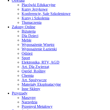
Oświata
Placówki Edukacyjne
Kursy Językowe
Konferencje, Sale Szkoleniowe
Kursy i Szkolenia
Tłumaczenia
Zakupy Online
Biżuteria
Dla Dzieci
Meble
Wyposażenie Wnętrz
Wyposażenie Łazienki
Odzież
Sport
Elektronika, RTV, AGD
Art. Dla Zwierząt
Ogród, Rośliny
Chemia
Art. Spożywcze
Materiały Eksploatacyjne
Inne Sklepy
Przyrządy
Maszyny
Narzędzia
Przemysł Metalowy