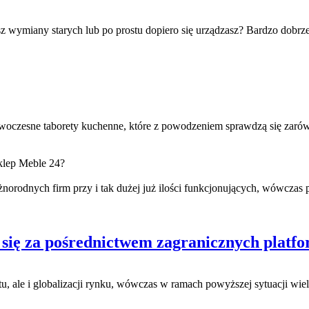
wymiany starych lub po prostu dopiero się urządzasz? Bardzo dobrze,
oczesne taborety kuchenne, które z powodzeniem sprawdzą się zarówn
klep Meble 24?
óżnorodnych firm przy i tak dużej już ilości funkcjonujących, wówcza
 się za pośrednictwem zagranicznych platf
ale i globalizacji rynku, wówczas w ramach powyższej sytuacji wiele o