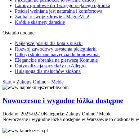
Lampy gruntowe do Twojego pięknego ogródka
Pościel wełniana jest naturalna i komfortowa
Zadbaj o swoje zdrowie - MagneVita!
Krótkie skarpety damskie
Ostatnio dodane:
Najlepsze posiłki dla kota z puszki
Rozwój zawodowy asystenta pielęgniarki
Odkryj skuteczne narzędzia do honowania.
Eleganckie ubranka na pierwszą Komunię
Optymalizacja sprzedaży na Allegro.
Hulajnoga dla maluchów złożona
Start
»
Zakupy Online
»
Meble
Nowoczesne i wygodne łóżka dostępne
Dodano: 2025-02-10
Kategoria: Zakupy Online / Meble
Nowoczesne i wygodne łóżka dostępne w Warszawie to doskonały wybó