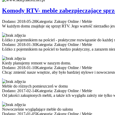
Komody RTV- meble zabezpieczające spr
Dodano: 2018-05-28
Kategoria: Zakupy Online / Meble
W każdym domu znajduje się sprzęt RTV. Jego wartość nierzadko jest
Łóżko z pojemnikiem na pościel - praktyczne rozwiązanie do każdej s
Dodano: 2018-01-30
Kategoria: Zakupy Online / Meble
Łóżko z pojemnikiem na pościel to bardzo praktyczny, a zarazem nie
Kiedy planujemy remont w naszym domu.
Dodano: 2018-01-10
Kategoria: Zakupy Online / Meble
Chcąc zmienić nasze wnętrze, aby było bardziej stylowe i nowoczesn
Meble do różnych pomieszczeń w domu
Dodano: 2017-02-14
Kategoria: Zakupy Online / Meble
Od jakości zakupionych mebli, a także ich wyglądu zależy nie tylko w
Nowocześnie wyglądające meble do salonu
Dodano: 2017-01-05
Kategoria: Zakupy Online / Meble