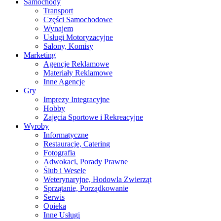
Samochody
Transport
Części Samochodowe
Wynajem
Usługi Motoryzacyjne
Salony, Komisy
Marketing
Agencje Reklamowe
Materiały Reklamowe
Inne Agencje
Gry
Imprezy Integracyjne
Hobby
Zajęcia Sportowe i Rekreacyjne
Wyroby
Informatyczne
Restauracje, Catering
Fotografia
Adwokaci, Porady Prawne
Ślub i Wesele
Weterynaryjne, Hodowla Zwierząt
Sprzątanie, Porządkowanie
Serwis
Opieka
Inne Usługi