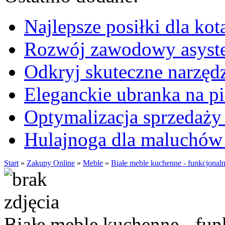
Najlepsze posiłki dla kot
Rozwój zawodowy asysten
Odkryj skuteczne narzęd
Eleganckie ubranka na 
Optymalizacja sprzedaży 
Hulajnoga dla maluchów
Start
»
Zakupy Online
»
Meble
»
Białe meble kuchenne - funkcjonal
Białe meble kuchenne - fun