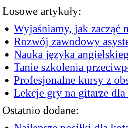
Losowe artykuły:
Wyjaśniamy, jak zacząć n
Rozwój zawodowy asysten
Nauka języka angielskieg
Tanie szkolenia przeciw
Profesjonalne kursy z ob
Lekcje gry na gitarze dla
Ostatnio dodane:
Najlepsze posiłki dla kot