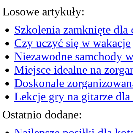
Losowe artykuły:
Szkolenia zamknięte dla c
Czy uczyć się w wakacje
Niezawodne samchody w
Miejsce idealne na zorga
Doskonale zorganizowana
Lekcje gry na gitarze dla
Ostatnio dodane:
Najlepsze posiłki dla kot