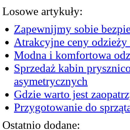
Losowe artykuły:
Zapewnijmy sobie bezpi
Atrakcyjne ceny odzieży
Modna i komfortowa odz
Sprzedaż kabin prysznic
asymetrycznych
Gdzie warto jest zaopatr
Przygotowanie do sprząt
Ostatnio dodane: