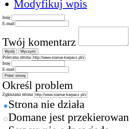
Modyfikuj wpis
Imię
E-mail
Twój komentarz
Polecana strona
Imię
E-mail
Określ problem
Zgłaszana strona
Strona nie działa
Domane jest przekierowan