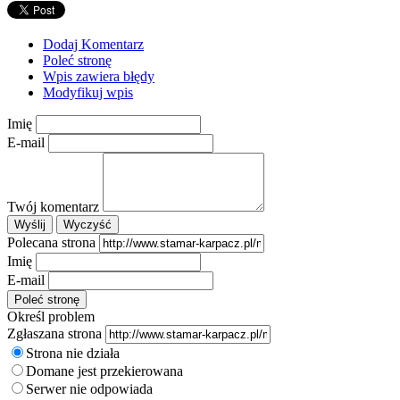
Dodaj Komentarz
Poleć stronę
Wpis zawiera błędy
Modyfikuj wpis
Imię
E-mail
Twój komentarz
Polecana strona
Imię
E-mail
Określ problem
Zgłaszana strona
Strona nie działa
Domane jest przekierowana
Serwer nie odpowiada