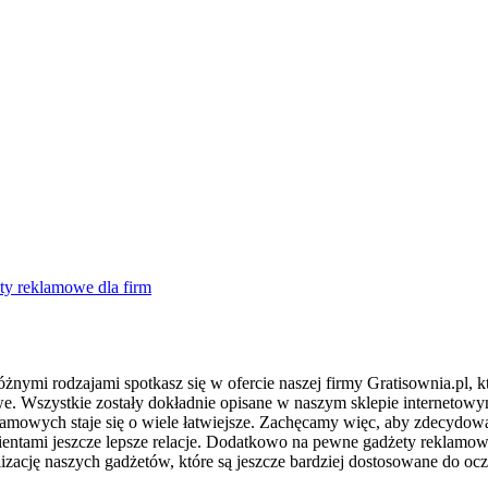
ty reklamowe dla firm
ymi rodzajami spotkasz się w ofercie naszej firmy Gratisownia.pl, kt
. Wszystkie zostały dokładnie opisane w naszym sklepie internetowym
owych staje się o wiele łatwiejsze. Zachęcamy więc, aby zdecydowa
lientami jeszcze lepsze relacje. Dodatkowo na pewne gadżety reklamo
lizację naszych gadżetów, które są jeszcze bardziej dostosowane do o