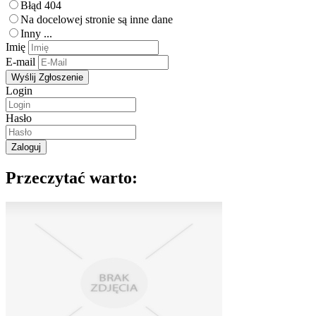
Błąd 404
Na docelowej stronie są inne dane
Inny ...
Imię
E-mail
Login
Hasło
Przeczytać warto: