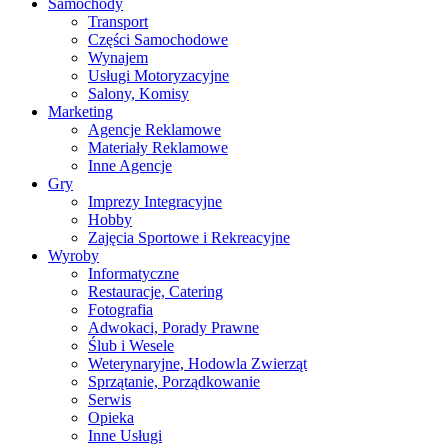
Samochody
Transport
Części Samochodowe
Wynajem
Usługi Motoryzacyjne
Salony, Komisy
Marketing
Agencje Reklamowe
Materiały Reklamowe
Inne Agencje
Gry
Imprezy Integracyjne
Hobby
Zajęcia Sportowe i Rekreacyjne
Wyroby
Informatyczne
Restauracje, Catering
Fotografia
Adwokaci, Porady Prawne
Ślub i Wesele
Weterynaryjne, Hodowla Zwierząt
Sprzątanie, Porządkowanie
Serwis
Opieka
Inne Usługi