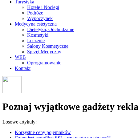
Turystyka
Hotele i Noclegi
Podróże
Wypoczynek
Medycyna estetyczna
Dietetyka, Odchudzanie
Kosmetyki
Leczenie
Salony Kosmetyczne
Sprzęt Medyczny
WEB
Oprogramowanie
Kontakt
Poznaj wyjątkowe gadżety rekl
Losowe artykuły:
Korzystne ceny pojemników
Czym jest certyfikat SSL i czy warto go używać?