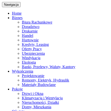
Nawigacja
Home
Biznes
Biura Rachunkowe
Doradztwo
Drukarnie
Handel
Hurtownie
Kredyty, Leasing
Oferty Pracy
Ubezpieczenia
Windykacja
Ekologia
Banki, Przelewy, Waluty, Kantory
Wykończenia
Projektowanie
Remonty, Elektryk, Hydraulik
Materiały Budowlane
Pokoje
Drzwi i Okna
Klimatyzacja i Wentylacja
Nieruchomości, Działki
Domy, Mieszkania