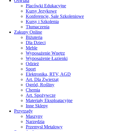
Oświata
Placówki Edukacyjne
Kursy Językowe
Konferencje, Sale Szkoleniowe
Kursy i Szkolenia
Tłumaczenia
Zakupy Online
Biżuteria
Dla Dzieci
Meble
Wyposażenie Wnętrz
Wyposażenie Łazienki
Odzież
Sport
Elektronika, RTV, AGD
Art. Dla Zwierząt
Ogród, Rośliny
Chemia
Art. Spożywcze
Materiały Eksploatacyjne
Inne Sklepy
Przyrządy
Maszyny
Narzędzia
Przemysł Metalowy