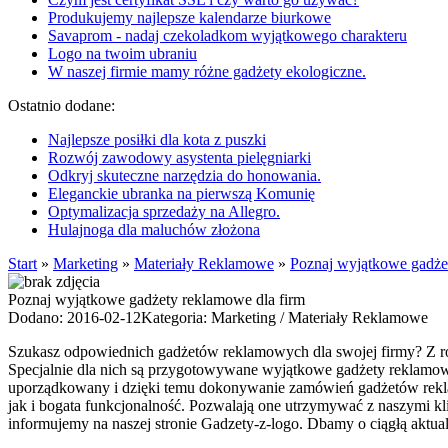
Produkujemy najlepsze kalendarze biurkowe
Savaprom - nadaj czekoladkom wyjątkowego charakteru
Logo na twoim ubraniu
W naszej firmie mamy różne gadżety ekologiczne.
Ostatnio dodane:
Najlepsze posiłki dla kota z puszki
Rozwój zawodowy asystenta pielęgniarki
Odkryj skuteczne narzędzia do honowania.
Eleganckie ubranka na pierwszą Komunię
Optymalizacja sprzedaży na Allegro.
Hulajnoga dla maluchów złożona
Start
»
Marketing
»
Materiały Reklamowe
»
Poznaj wyjątkowe gadże
Poznaj wyjątkowe gadżety reklamowe dla firm
Dodano: 2016-02-12
Kategoria: Marketing / Materiały Reklamowe
Szukasz odpowiednich gadżetów reklamowych dla swojej firmy? Z różn
Specjalnie dla nich są przygotowywane wyjątkowe gadżety reklamowe
uporządkowany i dzięki temu dokonywanie zamówień gadżetów reklam
jak i bogata funkcjonalność. Pozwalają one utrzymywać z naszymi k
informujemy na naszej stronie Gadzety-z-logo. Dbamy o ciągłą aktua