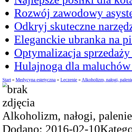
Rozwój zawodowy asysten
Odkryj skuteczne narzęd
Eleganckie ubranka na 
Optymalizacja sprzedaży 
Hulajnoga dla maluchów
Start
»
Medycyna estetyczna
»
Leczenie
»
Alkoholizm, nałogi, paleni
Alkoholizm, nałogi, palenie
Dodano: 2016-02-10
Katego