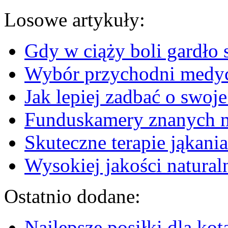
Losowe artykuły:
Gdy w ciąży boli gardło s
Wybór przychodni medyc
Jak lepiej zadbać o swoj
Funduskamery znanych 
Skuteczne terapie jąkani
Wysokiej jakości natural
Ostatnio dodane:
Najlepsze posiłki dla kot