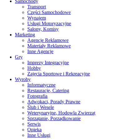
Samochody
Transport
Części Samochodowe
Wynajem
Usługi Motoryzacyjne
Salony, Komisy
Marketing
Agencje Reklamowe
Materiały Reklamowe
Inne Agencje
Gry
Imprezy Integracyjne
Hobby
Zajęcia Sportowe i Rekreacyjne
Wyroby
Informatyczne
Restauracje, Catering
Fotografia
Adwokaci, Porady Prawne
Ślub i Wesele
Weterynaryjne, Hodowla Zwierząt
Sprzątanie, Porządkowanie
Serwis
Opieka
Inne Usługi