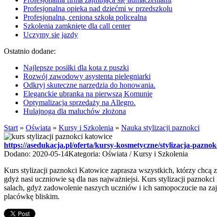
Profesjonalna opieka nad dziećmi w przedszkolu
Profesjonalna, ceniona szkoła policealna
Szkolenia zamknięte dla call center
Uczymy się jazdy
Ostatnio dodane:
Najlepsze posiłki dla kota z puszki
Rozwój zawodowy asystenta pielęgniarki
Odkryj skuteczne narzędzia do honowania.
Eleganckie ubranka na pierwszą Komunię
Optymalizacja sprzedaży na Allegro.
Hulajnoga dla maluchów złożona
Start
»
Oświata
»
Kursy i Szkolenia
»
Nauka stylizacji paznokci
https://asedukacja.pl/oferta/kursy-kosmetyczne/stylizacja-pazno
Dodano: 2020-05-14
Kategoria: Oświata / Kursy i Szkolenia
Kurs stylizacji paznokci Katowice zaprasza wszystkich, którzy chcą
gdyż nasi uczniowie są dla nas najważniejsi. Kurs stylizacji pazno
salach, gdyż zadowolenie naszych uczniów i ich samopoczucie na zaję
placówkę bliskim.