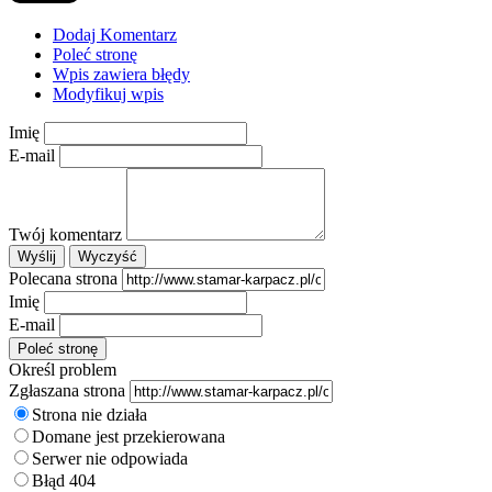
Dodaj Komentarz
Poleć stronę
Wpis zawiera błędy
Modyfikuj wpis
Imię
E-mail
Twój komentarz
Polecana strona
Imię
E-mail
Określ problem
Zgłaszana strona
Strona nie działa
Domane jest przekierowana
Serwer nie odpowiada
Błąd 404