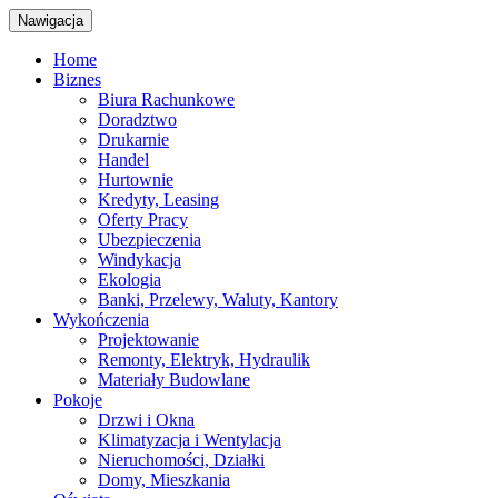
Nawigacja
Home
Biznes
Biura Rachunkowe
Doradztwo
Drukarnie
Handel
Hurtownie
Kredyty, Leasing
Oferty Pracy
Ubezpieczenia
Windykacja
Ekologia
Banki, Przelewy, Waluty, Kantory
Wykończenia
Projektowanie
Remonty, Elektryk, Hydraulik
Materiały Budowlane
Pokoje
Drzwi i Okna
Klimatyzacja i Wentylacja
Nieruchomości, Działki
Domy, Mieszkania