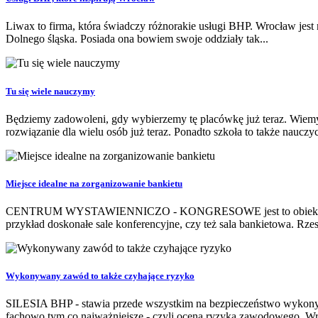
Liwax to firma, która świadczy różnorakie usługi BHP. Wrocław jest mia
Dolnego śląska. Posiada ona bowiem swoje oddziały tak...
Tu się wiele nauczymy
Będziemy zadowoleni, gdy wybierzemy tę placówkę już teraz. Wiemy 
rozwiązanie dla wielu osób już teraz. Ponadto szkoła to także nauczyci
Miejsce idealne na zorganizowanie bankietu
CENTRUM WYSTAWIENNICZO - KONGRESOWE jest to obiekt, który ma n
przykład doskonałe sale konferencyjne, czy też sala bankietowa. Rzesz
Wykonywany zawód to także czyhające ryzyko
SILESIA BHP - stawia przede wszystkim na bezpieczeństwo wykonywa
fachowo tym co najważniejsze - czyli ocena ryzyka zawodowego. Wr