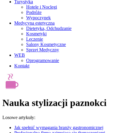
Turystyka
Hotele i Noclegi
Podróże
Wypoczynek
Medycyna estetyczna
Dietetyka, Odchudzanie
Kosmetyki
Leczenie
Salony Kosmetyczne
Sprzęt Medyczny
WEB
Oprogramowanie
Kontakt
Nauka stylizacji paznokci
Losowe artykuły:
Jak spełnić wymagania branży gastronomicznej
Profesjonalna firma zajmująca się tłumaczeniami