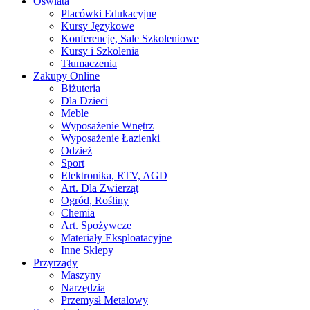
Oświata
Placówki Edukacyjne
Kursy Językowe
Konferencje, Sale Szkoleniowe
Kursy i Szkolenia
Tłumaczenia
Zakupy Online
Biżuteria
Dla Dzieci
Meble
Wyposażenie Wnętrz
Wyposażenie Łazienki
Odzież
Sport
Elektronika, RTV, AGD
Art. Dla Zwierząt
Ogród, Rośliny
Chemia
Art. Spożywcze
Materiały Eksploatacyjne
Inne Sklepy
Przyrządy
Maszyny
Narzędzia
Przemysł Metalowy