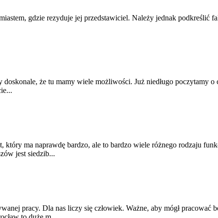
stem, gdzie rezyduje jej przedstawiciel. Należy jednak podkreślić fakt,
doskonale, że tu mamy wiele możliwości. Już niedługo poczytamy o c
e...
aprawdę bardzo, ale to bardzo wiele różnego rodzaju funkcji. Zna
ów jest siedzib...
nej pracy. Dla nas liczy się człowiek. Ważne, aby mógł pracować be
ocław to duże m...