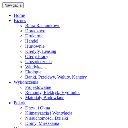
Nawigacja
Home
Biznes
Biura Rachunkowe
Doradztwo
Drukarnie
Handel
Hurtownie
Kredyty, Leasing
Oferty Pracy
Ubezpieczenia
Windykacja
Ekologia
Banki, Przelewy, Waluty, Kantory
Wykończenia
Projektowanie
Remonty, Elektryk, Hydraulik
Materiały Budowlane
Pokoje
Drzwi i Okna
Klimatyzacja i Wentylacja
Nieruchomości, Działki
Domy, Mieszkania