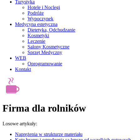
Turystyka
Hotele i Noclegi
Podróże
Wypoczynek
Medycyna estetyczna
Dietetyka, Odchudzanie
Kosmetyki
Leczenie
Salony Kosmetyczne
Sprzęt Medyczny
WEB
Oprogramowanie
Kontakt
Firma dla rolników
Losowe artykuły:
Naprężenia w strukturze materiału
Kute bramy i ogrodzenia są lepsze od wszelkich gotowych