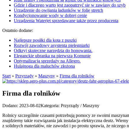
Gdzie i dlaczego warto jest zaopatrzyć się w zawiasy do szyb
Urządzenie do owijania ładunków w folię stretch
Kondycjonowanie wody w dobrej cenie
Urządzenia Waterjet sprzedawane także przez producenta
Ostatnio dodane:
Najlepsze posiłki dla kota z puszki
Rozwój zawodowy asystenta pielęgniarki
Odkryj skuteczne narzędzia do honowania.
Eleganckie ubranka na pierwszą Komunię
Optymalizacja sprzedaży na Allegro.
Hulajnoga dla maluchów złożona
Start
»
Przyrządy
»
Maszyny
»
Firma dla rolników
Firma dla rolników
Dodano: 2023-08-02
Kategoria: Przyrządy / Maszyny
Rolnicy szczególnie czasami potrzebują pomocy ze swoimi maszynami.
znajdziemy takie rozwiązania jak instalacja elektryczna deutz. Wiemy
z solidnych materiałów, nie zawodzi i po prostu sprawia, że niczego 