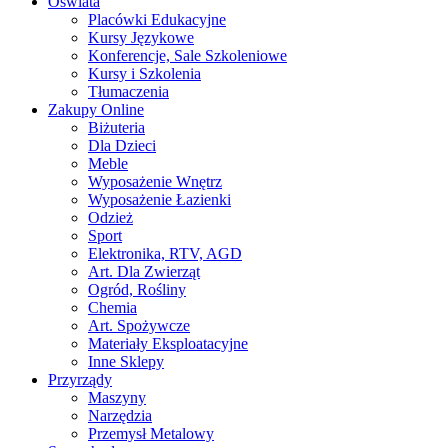
Oświata
Placówki Edukacyjne
Kursy Językowe
Konferencje, Sale Szkoleniowe
Kursy i Szkolenia
Tłumaczenia
Zakupy Online
Biżuteria
Dla Dzieci
Meble
Wyposażenie Wnętrz
Wyposażenie Łazienki
Odzież
Sport
Elektronika, RTV, AGD
Art. Dla Zwierząt
Ogród, Rośliny
Chemia
Art. Spożywcze
Materiały Eksploatacyjne
Inne Sklepy
Przyrządy
Maszyny
Narzędzia
Przemysł Metalowy