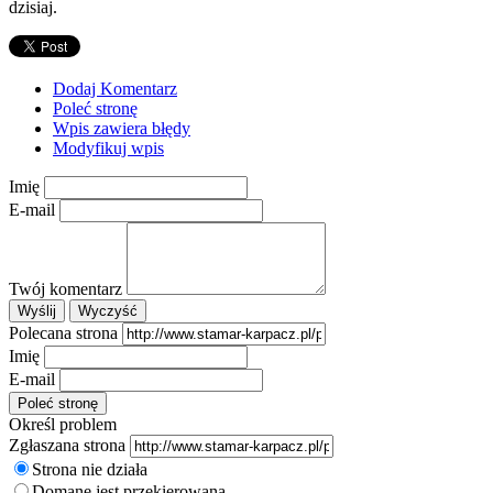
dzisiaj.
Dodaj Komentarz
Poleć stronę
Wpis zawiera błędy
Modyfikuj wpis
Imię
E-mail
Twój komentarz
Polecana strona
Imię
E-mail
Określ problem
Zgłaszana strona
Strona nie działa
Domane jest przekierowana