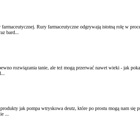
y farmaceutycznej. Rury farmaceutyczne odgrywają istotną rolę w proc
az bard...
a pewno rozwiązania tanie, ale też mogą przerwać nawet wieki - jak po
...
kie produkty jak pompa wtryskowa deutz, które po prostu mogą nam się
e ...