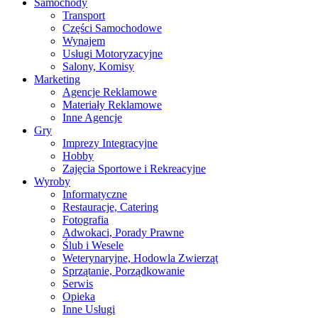
Samochody
Transport
Części Samochodowe
Wynajem
Usługi Motoryzacyjne
Salony, Komisy
Marketing
Agencje Reklamowe
Materiały Reklamowe
Inne Agencje
Gry
Imprezy Integracyjne
Hobby
Zajęcia Sportowe i Rekreacyjne
Wyroby
Informatyczne
Restauracje, Catering
Fotografia
Adwokaci, Porady Prawne
Ślub i Wesele
Weterynaryjne, Hodowla Zwierząt
Sprzątanie, Porządkowanie
Serwis
Opieka
Inne Usługi