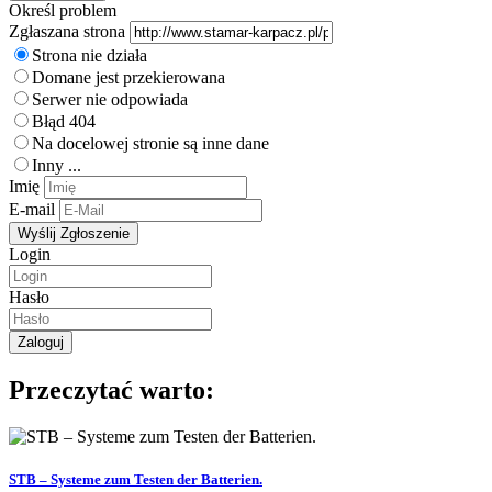
Określ problem
Zgłaszana strona
Strona nie działa
Domane jest przekierowana
Serwer nie odpowiada
Błąd 404
Na docelowej stronie są inne dane
Inny ...
Imię
E-mail
Login
Hasło
Przeczytać warto:
STB – Systeme zum Testen der Batterien.