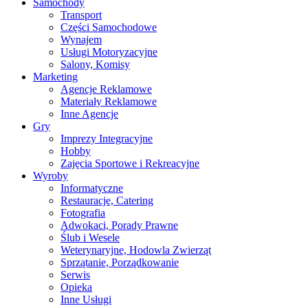
Samochody
Transport
Części Samochodowe
Wynajem
Usługi Motoryzacyjne
Salony, Komisy
Marketing
Agencje Reklamowe
Materiały Reklamowe
Inne Agencje
Gry
Imprezy Integracyjne
Hobby
Zajęcia Sportowe i Rekreacyjne
Wyroby
Informatyczne
Restauracje, Catering
Fotografia
Adwokaci, Porady Prawne
Ślub i Wesele
Weterynaryjne, Hodowla Zwierząt
Sprzątanie, Porządkowanie
Serwis
Opieka
Inne Usługi