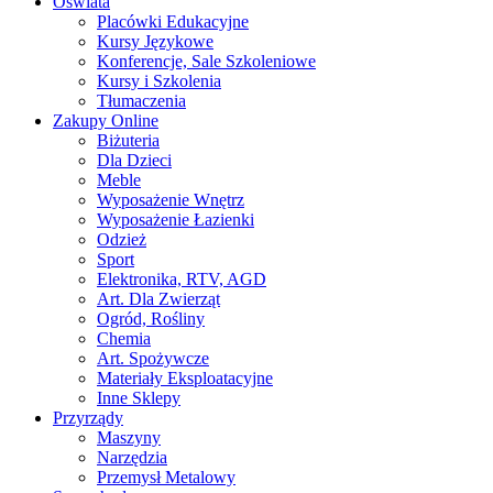
Oświata
Placówki Edukacyjne
Kursy Językowe
Konferencje, Sale Szkoleniowe
Kursy i Szkolenia
Tłumaczenia
Zakupy Online
Biżuteria
Dla Dzieci
Meble
Wyposażenie Wnętrz
Wyposażenie Łazienki
Odzież
Sport
Elektronika, RTV, AGD
Art. Dla Zwierząt
Ogród, Rośliny
Chemia
Art. Spożywcze
Materiały Eksploatacyjne
Inne Sklepy
Przyrządy
Maszyny
Narzędzia
Przemysł Metalowy