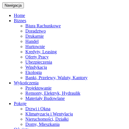
Nawigacja
Home
Biznes
Biura Rachunkowe
Doradztwo
Drukarnie
Handel
Hurtownie
Kredyty, Leasing
Oferty Pracy
Ubezpieczenia
Windykacja
Ekologia
Banki, Przelewy, Waluty, Kantory
Wykończenia
Projektowanie
Remonty, Elektryk, Hydraulik
Materiały Budowlane
Pokoje
Drzwi i Okna
Klimatyzacja i Wentylacja
Nieruchomości, Działki
Domy, Mieszkania