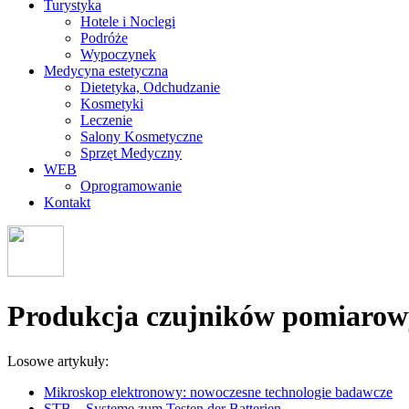
Turystyka
Hotele i Noclegi
Podróże
Wypoczynek
Medycyna estetyczna
Dietetyka, Odchudzanie
Kosmetyki
Leczenie
Salony Kosmetyczne
Sprzęt Medyczny
WEB
Oprogramowanie
Kontakt
Produkcja czujników pomiarowy
Losowe artykuły:
Mikroskop elektronowy: nowoczesne technologie badawcze
STB – Systeme zum Testen der Batterien.