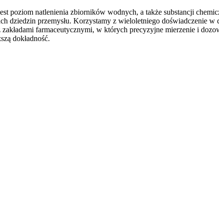
 jest poziom natlenienia zbiorników wodnych, a także substancji ch
kich dziedzin przemysłu. Korzystamy z wieloletniego doświadczenie w 
akładami farmaceutycznymi, w których precyzyjne mierzenie i dozowan
szą dokładność.