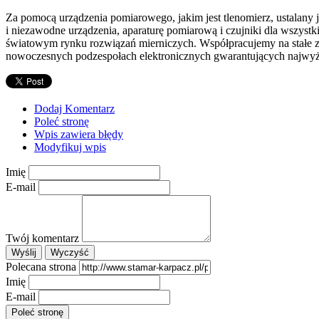
Za pomocą urządzenia pomiarowego, jakim jest tlenomierz, ustalany
i niezawodne urządzenia, aparaturę pomiarową i czujniki dla wszyst
światowym rynku rozwiązań mierniczych. Współpracujemy na stałe z z
nowoczesnych podzespołach elektronicznych gwarantujących najwyż
Dodaj Komentarz
Poleć stronę
Wpis zawiera błędy
Modyfikuj wpis
Imię
E-mail
Twój komentarz
Polecana strona
Imię
E-mail