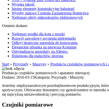
Wysoka jakość
Istotne elementy konstrukcyjne balustrad
Wyroby stalowe Centrala Zaopatrzenia Hutnictwa
Najlepsze oferty mikroskopów elektronowych
Ostatnio dodane:
Najlepsze posiłki dla kota z puszki
Rozwój zawodowy asystenta pielęgniarki
Odkryj skuteczne narzędzia do honowania.
Eleganckie ubranka na pierwszą Komunię
Optymalizacja sprzedaży na Allegro.
Hulajnoga dla maluchów złożona
Start
»
Przyrządy
»
Maszyny
»
Produkcja czujników pomiarowych i a
Produkcja czujników pomiarowych i aparatury mierzącej
Dodano: 2016-03-15
Kategoria: Przyrządy / Maszyny
Jesteśmy międzynarodowym przedsiębiorstwem produkcyjnym, które d
spożywczym. Oferowany tlenomierz czy gęstościomierz to mierniki
się najwyższą niezawodnością i precyzją pomiarów.
Czujniki pomiarowe