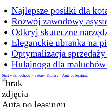
Najlepsze posiłki dla kot
Rozwój zawodowy asysten
Odkryj skuteczne narzęd
Eleganckie ubranka na 
Optymalizacja sprzedaży 
Hulajnoga dla maluchów
Start
»
Samochody
»
Salony, Komisy
»
Auta po leasingu
Auta po leasingu