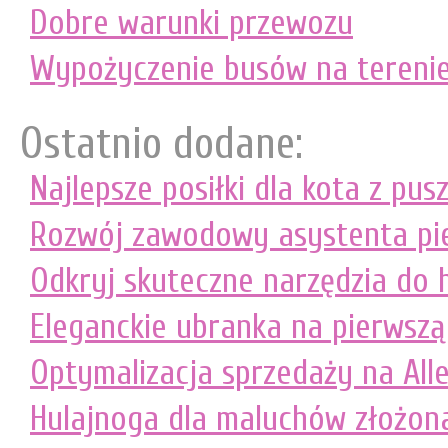
Dobre warunki przewozu
Wypożyczenie busów na tereni
Ostatnio dodane:
Najlepsze posiłki dla kota z pusz
Rozwój zawodowy asystenta pie
Odkryj skuteczne narzędzia do 
Eleganckie ubranka na pierwsz
Optymalizacja sprzedaży na Alle
Hulajnoga dla maluchów złożon