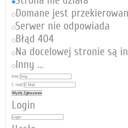
Strona nie działa
Domane jest przekierowa
Serwer nie odpowiada
Błąd 404
Na docelowej stronie są i
Inny ...
Imię
E-mail
Login