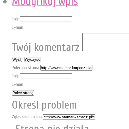
Modyfikuj wpis
Imię
E-mail
Twój komentarz
Polecana strona
Imię
E-mail
Określ problem
Zgłaszana strona