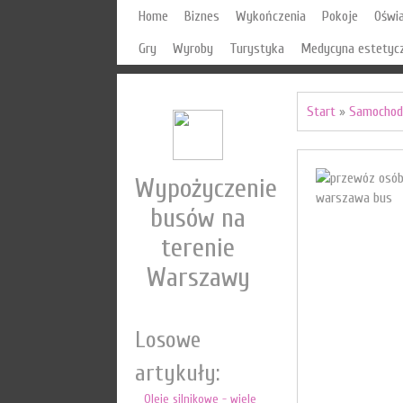
Home
Biznes
Wykończenia
Pokoje
Oświ
Gry
Wyroby
Turystyka
Medycyna estetyc
Start
»
Samochod
Wypożyczenie
busów na
terenie
Warszawy
Losowe
artykuły:
Oleje silnikowe - wiele