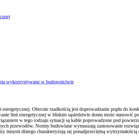
cznej
nia wykorzystywane w budownictwie
i energetycznej. Obecnie rzadkością jest doprowadzanie prądu do kon
wanie linii energetycznej w bliskim sąsiedztwie domu może stanowić 
iązaniem w tego rodzaju sytuacji są kable poprowadzone pod powierzch
lnych przewodów. Normy budowlane wymuszają zastosowanie rozwiązan
innymi dlatego charakteryzują się ponadprzeciętną wytrzymałością n