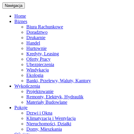
Nawigacja
Home
Biznes
Biura Rachunkowe
Doradztwo
Drukarnie
Handel
Hurtownie
Kredyty, Leasing
Oferty Pracy
Ubezpieczenia
Windykacja
Ekologia
Banki, Przelewy, Waluty, Kantory
Wykończenia
Projektowanie
Remonty, Elektryk, Hydraulik
Materiały Budowlane
Pokoje
Drzwi i Okna
Klimatyzacja i Wentylacja
Nieruchomości, Działki
Domy, Mieszkania