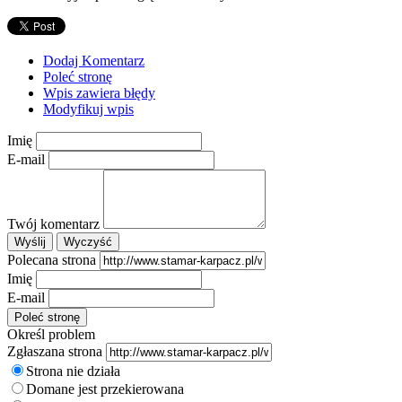
Dodaj Komentarz
Poleć stronę
Wpis zawiera błędy
Modyfikuj wpis
Imię
E-mail
Twój komentarz
Polecana strona
Imię
E-mail
Określ problem
Zgłaszana strona
Strona nie działa
Domane jest przekierowana