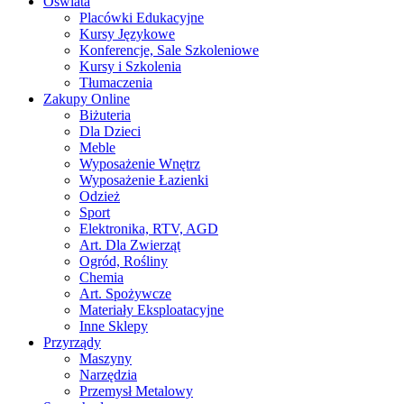
Oświata
Placówki Edukacyjne
Kursy Językowe
Konferencje, Sale Szkoleniowe
Kursy i Szkolenia
Tłumaczenia
Zakupy Online
Biżuteria
Dla Dzieci
Meble
Wyposażenie Wnętrz
Wyposażenie Łazienki
Odzież
Sport
Elektronika, RTV, AGD
Art. Dla Zwierząt
Ogród, Rośliny
Chemia
Art. Spożywcze
Materiały Eksploatacyjne
Inne Sklepy
Przyrządy
Maszyny
Narzędzia
Przemysł Metalowy