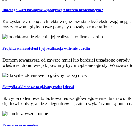
Dlaczego wart nawiązać współpracę z biurem projektowym?
Korzystanie z usług architekta wnętrz przestaje być ekstrawagancją, 
rozczarowań, gdyby nasze pomysły okazały się nietrafione...
Projektowanie zieleni i jej realizacja w firmie Jardin
Domom towarzyszą od zawsze mniej lub bardziej urządzone ogrody. 
właściciel domu wie jak powinny być urządzone ogrody. Warszawa to 
Skrzydła okleinowe to główny rodzaj drzwi
Skrzydła okleinowe to fachowa nazwa głównego elementu drzwi. Skr
się drzwi z płyty, a nie z litego drewna, zatem wykańczane są one na z
Panele zawsze modne.