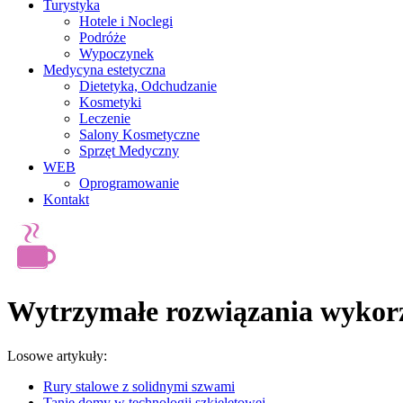
Turystyka
Hotele i Noclegi
Podróże
Wypoczynek
Medycyna estetyczna
Dietetyka, Odchudzanie
Kosmetyki
Leczenie
Salony Kosmetyczne
Sprzęt Medyczny
WEB
Oprogramowanie
Kontakt
Wytrzymałe rozwiązania wykor
Losowe artykuły:
Rury stalowe z solidnymi szwami
Tanie domy w technologii szkieletowej