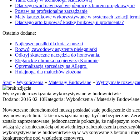
Dlaczego wart nawiązać współpracę z biurem projektowym?
Postaw na profesjonalne zarządzanie
Maty kauczukowe wykorzystywane w systemach izolacji termi
Dlaczego arto kupować kostkę brukową u producenta?
Ostatnio dodane:
Najlepsze posiłki dla kota z puszki
Rozwój zawodowy asystenta pielęgniarki
Odkryj skuteczne narzędzia do honowania.
Eleganckie ubranka na pierwszą Komunię
Optymalizacja sprzedaży na Allegro.
Hulajnoga dla maluchów złożona
Start
»
Wykończenia
»
Materiały Budowlane
»
Wytrzymałe rozwiąza
Wytrzymałe rozwiązania wykorzystywane w budownictwie
Dodano: 2016-02-10
Kategoria: Wykończenia / Materiały Budowlane
Nowoczesne nieruchomości muszą posiadać stałe podłączenie do siec
usytuowanych linii. Takie rozwiązania mogą być niebezpieczne. Zer
zostało zaprezentowane, jednoznacznie pokazuje, że najlepszym rozw
wiążą się z koniecznością odpowiedniego zabezpieczenia poszczegó
wykorzystywane w budownictwie są w wykonywane z betonu i między 
konkurencyjne pod względem cenowym.