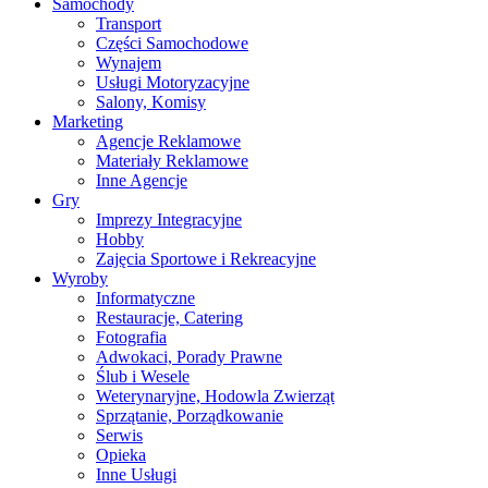
Samochody
Transport
Części Samochodowe
Wynajem
Usługi Motoryzacyjne
Salony, Komisy
Marketing
Agencje Reklamowe
Materiały Reklamowe
Inne Agencje
Gry
Imprezy Integracyjne
Hobby
Zajęcia Sportowe i Rekreacyjne
Wyroby
Informatyczne
Restauracje, Catering
Fotografia
Adwokaci, Porady Prawne
Ślub i Wesele
Weterynaryjne, Hodowla Zwierząt
Sprzątanie, Porządkowanie
Serwis
Opieka
Inne Usługi