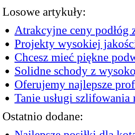
Losowe artykuły:
Atrakcyjne ceny podłóg 
Projekty wysokiej jakoś
Chcesz mieć piękne pod
Solidne schody z wysok
Oferujemy najlepsze pro
Tanie usługi szlifowani
Ostatnio dodane:
Najlepsze posiłki dla kot