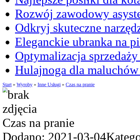
Rozwój zawodowy asysten
Odkryj skuteczne narzęd
Eleganckie ubranka na 
Optymalizacja sprzedaży 
Hulajnoga dla maluchów
Start
»
Wyroby
»
Inne Usługi
»
Czas na pranie
Czas na pranie
Dodano: 2021-03-04
Katego