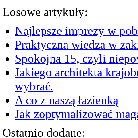
Losowe artykuły:
Najlepsze imprezy w pob
Praktyczna wiedza w zak
Spokojna 15, czyli niepo
Jakiego architekta krajo
wybrać.
A co z naszą łazienką
Jak zoptymalizować mag
Ostatnio dodane: