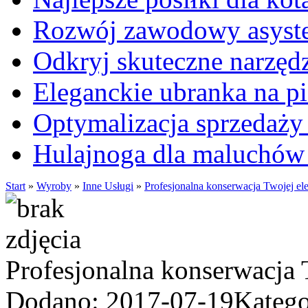
Rozwój zawodowy asysten
Odkryj skuteczne narzęd
Eleganckie ubranka na 
Optymalizacja sprzedaży 
Hulajnoga dla maluchów
Start
»
Wyroby
»
Inne Usługi
»
Profesjonalna konserwacja Twojej el
Profesjonalna konserwacja 
Dodano: 2017-07-19
Katego