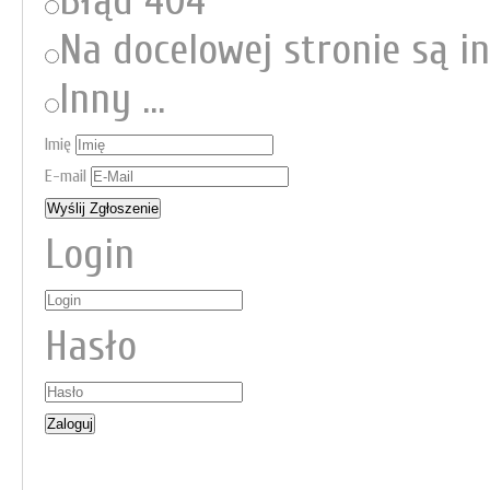
Błąd 404
Na docelowej stronie są i
Inny ...
Imię
E-mail
Login
Hasło