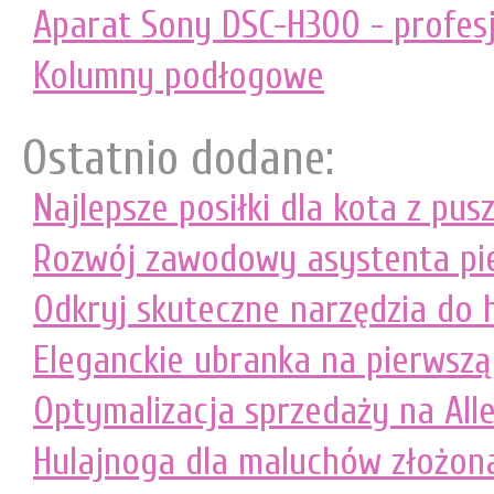
Aparat Sony DSC-H300 - profesj
Kolumny podłogowe
Ostatnio dodane:
Najlepsze posiłki dla kota z pusz
Rozwój zawodowy asystenta pie
Odkryj skuteczne narzędzia do 
Eleganckie ubranka na pierwsz
Optymalizacja sprzedaży na Alle
Hulajnoga dla maluchów złożon