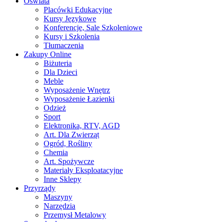
Oświata
Placówki Edukacyjne
Kursy Językowe
Konferencje, Sale Szkoleniowe
Kursy i Szkolenia
Tłumaczenia
Zakupy Online
Biżuteria
Dla Dzieci
Meble
Wyposażenie Wnętrz
Wyposażenie Łazienki
Odzież
Sport
Elektronika, RTV, AGD
Art. Dla Zwierząt
Ogród, Rośliny
Chemia
Art. Spożywcze
Materiały Eksploatacyjne
Inne Sklepy
Przyrządy
Maszyny
Narzędzia
Przemysł Metalowy