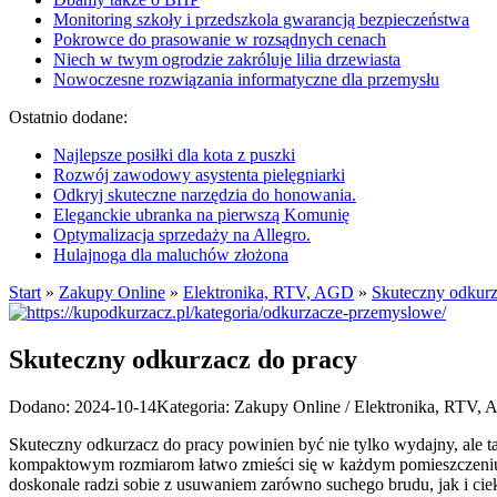
Monitoring szkoły i przedszkola gwarancją bezpieczeństwa
Pokrowce do prasowanie w rozsądnych cenach
Niech w twym ogrodzie zakróluje lilia drzewiasta
Nowoczesne rozwiązania informatyczne dla przemysłu
Ostatnio dodane:
Najlepsze posiłki dla kota z puszki
Rozwój zawodowy asystenta pielęgniarki
Odkryj skuteczne narzędzia do honowania.
Eleganckie ubranka na pierwszą Komunię
Optymalizacja sprzedaży na Allegro.
Hulajnoga dla maluchów złożona
Start
»
Zakupy Online
»
Elektronika, RTV, AGD
»
Skuteczny odkurz
Skuteczny odkurzacz do pracy
Dodano: 2024-10-14
Kategoria: Zakupy Online / Elektronika, RTV,
Skuteczny odkurzacz do pracy powinien być nie tylko wydajny, ale 
kompaktowym rozmiarom łatwo zmieści się w każdym pomieszczeniu, 
doskonale radzi sobie z usuwaniem zarówno suchego brudu, jak i ci