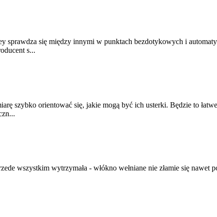
y sprawdza się między innymi w punktach bezdotykowych i automatyc
oducent s...
rę szybko orientować się, jakie mogą być ich usterki. Będzie to łat
zn...
 przede wszystkim wytrzymała - włókno wełniane nie złamie się nawet po