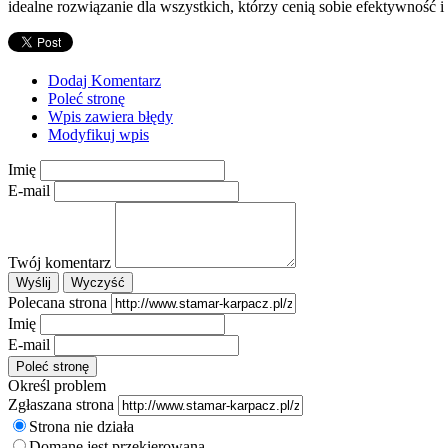
idealne rozwiązanie dla wszystkich, którzy cenią sobie efektywność 
Dodaj Komentarz
Poleć stronę
Wpis zawiera błędy
Modyfikuj wpis
Imię
E-mail
Twój komentarz
Polecana strona
Imię
E-mail
Określ problem
Zgłaszana strona
Strona nie działa
Domane jest przekierowana