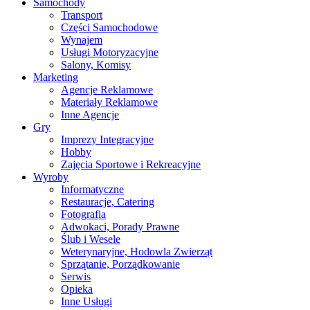
Samochody
Transport
Części Samochodowe
Wynajem
Usługi Motoryzacyjne
Salony, Komisy
Marketing
Agencje Reklamowe
Materiały Reklamowe
Inne Agencje
Gry
Imprezy Integracyjne
Hobby
Zajęcia Sportowe i Rekreacyjne
Wyroby
Informatyczne
Restauracje, Catering
Fotografia
Adwokaci, Porady Prawne
Ślub i Wesele
Weterynaryjne, Hodowla Zwierząt
Sprzątanie, Porządkowanie
Serwis
Opieka
Inne Usługi