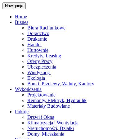
Nawigacja
Home
Biznes
Biura Rachunkowe
Doradztwo
Drukarnie
Handel
Hurtownie
Kredyty, Leasing
Oferty Pracy
Ubezpieczenia
Windykacja
Ekologia
Banki, Przelewy, Waluty, Kantory
Wykończenia
Projektowanie
Remonty, Elektryk, Hydraulik
Materiały Budowlane
Pokoje
Drzwi i Okna
Klimatyzacja i Wentylacja
Nieruchomości, Działki
Domy, Mieszkania