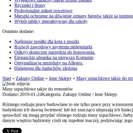
Ręczniki i firany
Profesjonalne usługi rowerowe
Mieszki ochronne na dźwignię zmiany biegów także są tunin
Wybór tablicy interaktywnej dla szkoły
Ostatnio dodane:
Najlepsze posiłki dla kota z puszki
Rozwój zawodowy asystenta pielęgniarki
Odkryj skuteczne narzędzia do honowania.
Eleganckie ubranka na pierwszą Komunię
Optymalizacja sprzedaży na Allegro.
Hulajnoga dla maluchów złożona
Start
»
Zakupy Online
»
Inne Sklepy
»
Masy szpachlowe także do r
Masy szpachlowe także do remontów
Dodano: 2019-01-24
Kategoria: Zakupy Online / Inne Sklepy
Różnego rodzaju prace budowlane to nie tylko prace przy wznoszeni
budynkom ich dawną świetność lub też znacząco ulepszają ich funkcj
sprawdzić się mogą przydać różnego rodzaju masy szpachlowe, farb
danym wnętrzu będziemy czuli się zupełnie inaczej, podziwiając j