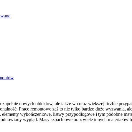
gowane
emontów
u zupełnie nowych obiektów, ale także w coraz większej liczbie przyp
onalność. Prace remontowe zaś to nie tylko bardzo duże wyzwania, ale
y, elementy wykończeniowe, listwy przypodłogowe i tym podobne mater
ego odnowiony wygląd. Masy szpachlowe oraz wiele innych materiałów