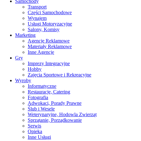
Samochody
Transport
Części Samochodowe
Wynajem
Usługi Motoryzacyjne
Salony, Komisy
Marketing
Agencje Reklamowe
Materiały Reklamowe
Inne Agencje
Gry
Imprezy Integracyjne
Hobby
Zajęcia Sportowe i Rekreacyjne
Wyroby
Informatyczne
Restauracje, Catering
Fotografia
Adwokaci, Porady Prawne
Ślub i Wesele
Weterynaryjne, Hodowla Zwierząt
Sprzątanie, Porządkowanie
Serwis
Opieka
Inne Usługi