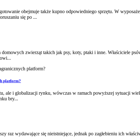
zygotowanie obejmuje także kupno odpowiedniego sprzętu. W wyposaż
uszaniu się po ...
mowych zwierząt takich jak psy, koty, ptaki i inne. Właściciele psó
owi...
ch platform?
 ale i globalizacji rynku, wówczas w ramach powyższej sytuacji wiele
ku bry...
wszy raz wydawające się nieistniejące, jednak po zagłebieniu ich właś