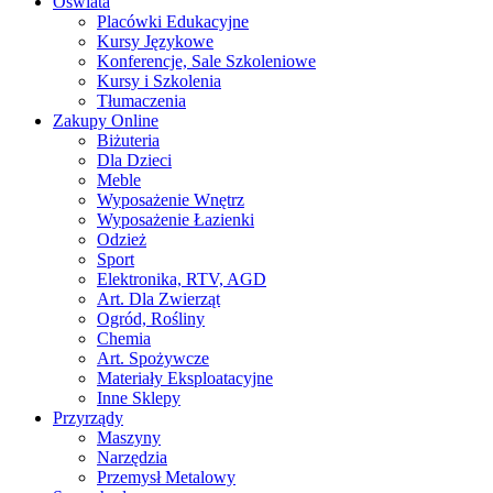
Oświata
Placówki Edukacyjne
Kursy Językowe
Konferencje, Sale Szkoleniowe
Kursy i Szkolenia
Tłumaczenia
Zakupy Online
Biżuteria
Dla Dzieci
Meble
Wyposażenie Wnętrz
Wyposażenie Łazienki
Odzież
Sport
Elektronika, RTV, AGD
Art. Dla Zwierząt
Ogród, Rośliny
Chemia
Art. Spożywcze
Materiały Eksploatacyjne
Inne Sklepy
Przyrządy
Maszyny
Narzędzia
Przemysł Metalowy