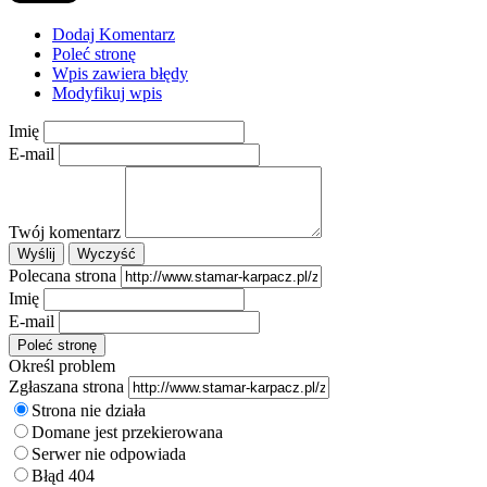
Dodaj Komentarz
Poleć stronę
Wpis zawiera błędy
Modyfikuj wpis
Imię
E-mail
Twój komentarz
Polecana strona
Imię
E-mail
Określ problem
Zgłaszana strona
Strona nie działa
Domane jest przekierowana
Serwer nie odpowiada
Błąd 404