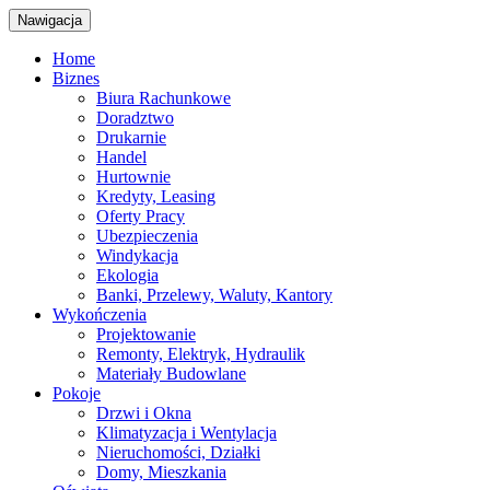
Nawigacja
Home
Biznes
Biura Rachunkowe
Doradztwo
Drukarnie
Handel
Hurtownie
Kredyty, Leasing
Oferty Pracy
Ubezpieczenia
Windykacja
Ekologia
Banki, Przelewy, Waluty, Kantory
Wykończenia
Projektowanie
Remonty, Elektryk, Hydraulik
Materiały Budowlane
Pokoje
Drzwi i Okna
Klimatyzacja i Wentylacja
Nieruchomości, Działki
Domy, Mieszkania