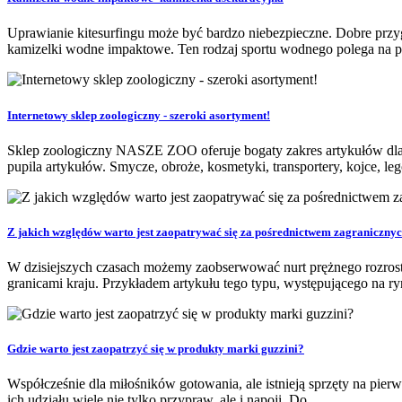
Uprawianie kitesurfingu może być bardzo niebezpieczne. Dobre pr
kamizelki wodne impaktowe. Ten rodzaj sportu wodnego polega na por
Internetowy sklep zoologiczny - szeroki asortyment!
Sklep zoologiczny NASZE ZOO oferuje bogaty zakres artykułów dla do
pupila artykułów. Smycze, obroże, kosmetyki, transportery, kojce, leg
Z jakich względów warto jest zaopatrywać się za pośrednictwem zagraniczny
W dzisiejszych czasach możemy zaobserwować nurt prężnego rozrostu,
granicami kraju. Przykładem artykułu tego typu, występującego na ryn
Gdzie warto jest zaopatrzyć się w produkty marki guzzini?
Współcześnie dla miłośników gotowania, ale istnieją sprzęty na pier
ich udziału wiele nie tylko przypraw, ale i napoji. Do ...