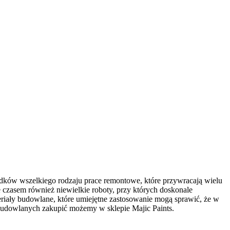
adków wszelkiego rodzaju prace remontowe, które przywracają wielu
 czasem również niewielkie roboty, przy których doskonale
iały budowlane, które umiejętne zastosowanie mogą sprawić, że w
 budowlanych zakupić możemy w sklepie Majic Paints.