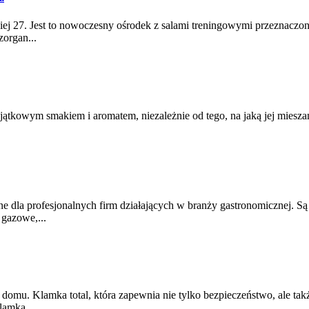
iej 27. Jest to nowoczesny ośrodek z salami treningowymi przeznaczon
organ...
ątkowym smakiem i aromatem, niezależnie od tego, na jaką jej miesza
e dla profesjonalnych firm działających w branży gastronomicznej. S
 gazowe,...
omu. Klamka total, która zapewnia nie tylko bezpieczeństwo, ale tak
lamka...