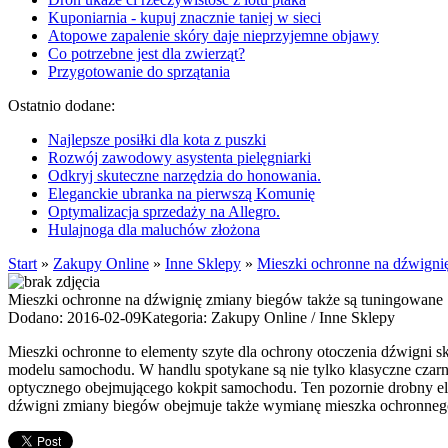
Kuponiarnia - kupuj znacznie taniej w sieci
Atopowe zapalenie skóry daje nieprzyjemne objawy
Co potrzebne jest dla zwierząt?
Przygotowanie do sprzątania
Ostatnio dodane:
Najlepsze posiłki dla kota z puszki
Rozwój zawodowy asystenta pielęgniarki
Odkryj skuteczne narzędzia do honowania.
Eleganckie ubranka na pierwszą Komunię
Optymalizacja sprzedaży na Allegro.
Hulajnoga dla maluchów złożona
Start
»
Zakupy Online
»
Inne Sklepy
»
Mieszki ochronne na dźwigni
Mieszki ochronne na dźwignię zmiany biegów także są tuningowane
Dodano: 2016-02-09
Kategoria: Zakupy Online / Inne Sklepy
Mieszki ochronne to elementy szyte dla ochrony otoczenia dźwigni
modelu samochodu. W handlu spotykane są nie tylko klasyczne czarne
optycznego obejmującego kokpit samochodu. Ten pozornie drobny ele
dźwigni zmiany biegów obejmuje także wymianę mieszka ochronneg