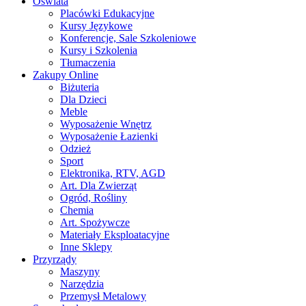
Oświata
Placówki Edukacyjne
Kursy Językowe
Konferencje, Sale Szkoleniowe
Kursy i Szkolenia
Tłumaczenia
Zakupy Online
Biżuteria
Dla Dzieci
Meble
Wyposażenie Wnętrz
Wyposażenie Łazienki
Odzież
Sport
Elektronika, RTV, AGD
Art. Dla Zwierząt
Ogród, Rośliny
Chemia
Art. Spożywcze
Materiały Eksploatacyjne
Inne Sklepy
Przyrządy
Maszyny
Narzędzia
Przemysł Metalowy