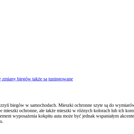
ę zmiany biegów także są tuningowane
 skrzyń biegów w samochodach. Mieszki ochronne szyte są do wymiar
 mieszki ochronne, ale także mieszki w różnych kolorach lub ich kom
ment wyposażenia kokpitu auta może być jednak wspaniałym akcentem 
o.