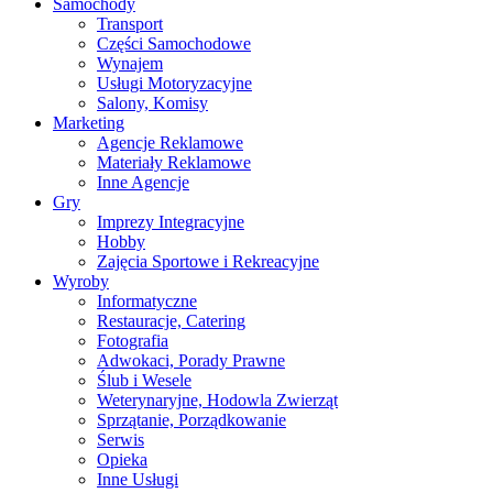
Samochody
Transport
Części Samochodowe
Wynajem
Usługi Motoryzacyjne
Salony, Komisy
Marketing
Agencje Reklamowe
Materiały Reklamowe
Inne Agencje
Gry
Imprezy Integracyjne
Hobby
Zajęcia Sportowe i Rekreacyjne
Wyroby
Informatyczne
Restauracje, Catering
Fotografia
Adwokaci, Porady Prawne
Ślub i Wesele
Weterynaryjne, Hodowla Zwierząt
Sprzątanie, Porządkowanie
Serwis
Opieka
Inne Usługi