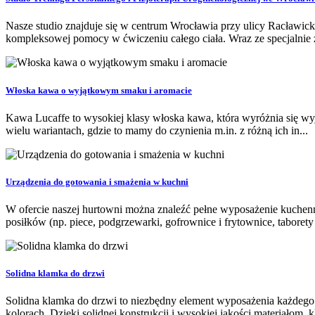
Nasze studio znajduje się w centrum Wrocławia przy ulicy Racławick
kompleksowej pomocy w ćwiczeniu całego ciała. Wraz ze specjalnie z
Włoska kawa o wyjątkowym smaku i aromacie
Kawa Lucaffe to wysokiej klasy włoska kawa, która wyróżnia się wyj
wielu wariantach, gdzie to mamy do czynienia m.in. z różną ich in...
Urządzenia do gotowania i smażenia w kuchni
W ofercie naszej hurtowni można znaleźć pełne wyposażenie kuchenn
posiłków (np. piece, podgrzewarki, gofrownice i frytownice, taborety
Solidna klamka do drzwi
Solidna klamka do drzwi to niezbędny element wyposażenia każdego d
kolorach. Dzięki solidnej konstrukcji i wysokiej jakości materiałom, k