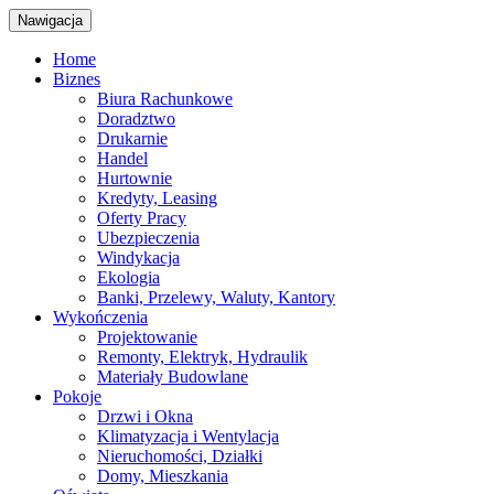
Nawigacja
Home
Biznes
Biura Rachunkowe
Doradztwo
Drukarnie
Handel
Hurtownie
Kredyty, Leasing
Oferty Pracy
Ubezpieczenia
Windykacja
Ekologia
Banki, Przelewy, Waluty, Kantory
Wykończenia
Projektowanie
Remonty, Elektryk, Hydraulik
Materiały Budowlane
Pokoje
Drzwi i Okna
Klimatyzacja i Wentylacja
Nieruchomości, Działki
Domy, Mieszkania