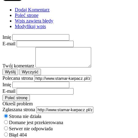
Dodaj Komentarz
Poleć stronę
Wpis zawiera błędy
Modyfikuj wpis
Imię
E-mail
Twój komentarz
Polecana strona
Imię
E-mail
Określ problem
Zgłaszana strona
Strona nie działa
Domane jest przekierowana
Serwer nie odpowiada
Błąd 404