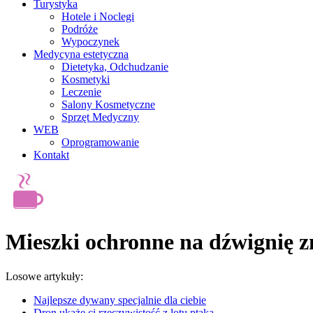
Turystyka
Hotele i Noclegi
Podróże
Wypoczynek
Medycyna estetyczna
Dietetyka, Odchudzanie
Kosmetyki
Leczenie
Salony Kosmetyczne
Sprzęt Medyczny
WEB
Oprogramowanie
Kontakt
Mieszki ochronne na dźwignię 
Losowe artykuły:
Najlepsze dywany specjalnie dla ciebie
Dron ukaże ci rzeczywistość z lotu ptaka