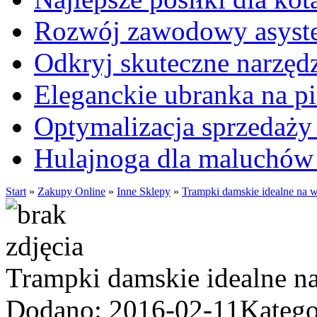
Rozwój zawodowy asysten
Odkryj skuteczne narzęd
Eleganckie ubranka na 
Optymalizacja sprzedaży 
Hulajnoga dla maluchów
Start
»
Zakupy Online
»
Inne Sklepy
»
Trampki damskie idealne na 
Trampki damskie idealne n
Dodano: 2016-02-11
Katego