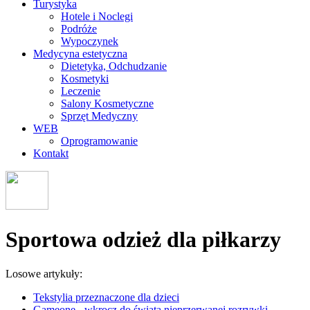
Turystyka
Hotele i Noclegi
Podróże
Wypoczynek
Medycyna estetyczna
Dietetyka, Odchudzanie
Kosmetyki
Leczenie
Salony Kosmetyczne
Sprzęt Medyczny
WEB
Oprogramowanie
Kontakt
Sportowa odzież dla piłkarzy
Losowe artykuły:
Tekstylia przeznaczone dla dzieci
Gameone - wkrocz do świata nieprzerwanej rozrywki