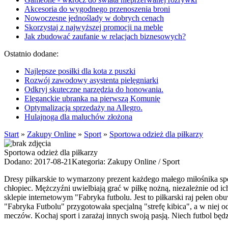
Akcesoria do wygodnego przenoszenia broni
Nowoczesne jednoślady w dobrych cenach
Skorzystaj z najwyższej promocji na meble
Jak zbudować zaufanie w relacjach biznesowych?
Ostatnio dodane:
Najlepsze posiłki dla kota z puszki
Rozwój zawodowy asystenta pielęgniarki
Odkryj skuteczne narzędzia do honowania.
Eleganckie ubranka na pierwszą Komunię
Optymalizacja sprzedaży na Allegro.
Hulajnoga dla maluchów złożona
Start
»
Zakupy Online
»
Sport
»
Sportowa odzież dla piłkarzy
Sportowa odzież dla piłkarzy
Dodano: 2017-08-21
Kategoria: Zakupy Online / Sport
Dresy piłkarskie to wymarzony prezent każdego małego miłośnika spor
chłopiec. Mężczyźni uwielbiają grać w piłkę nożną, niezależnie od ic
sklepie internetowym "Fabryka futbolu. Jest to piłkarski raj pełen o
"Fabryka Futbolu" przygotowała specjalną "strefę kibica", a w niej
meczów. Kochaj sport i zarażaj innych swoją pasją. Niech futbol będ