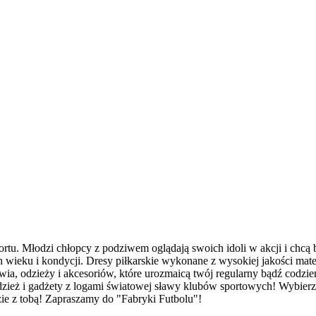
tu. Młodzi chłopcy z podziwem oglądają swoich idoli w akcji i chcą b
h wieku i kondycji. Dresy piłkarskie wykonane z wysokiej jakości mate
buwia, odzieży i akcesoriów, które urozmaicą twój regularny bądź codzi
 odzież i gadżety z logami światowej sławy klubów sportowych! Wybierz
zie z tobą! Zapraszamy do "Fabryki Futbolu"!