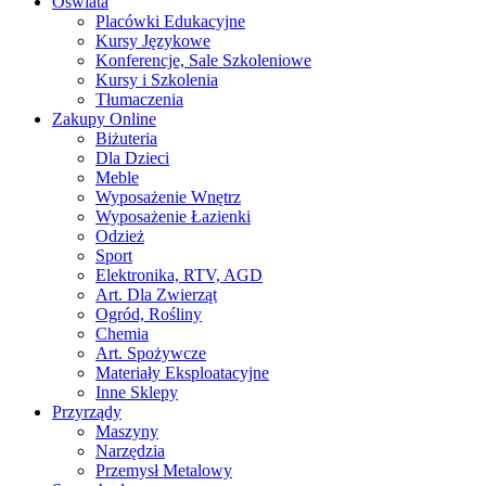
Oświata
Placówki Edukacyjne
Kursy Językowe
Konferencje, Sale Szkoleniowe
Kursy i Szkolenia
Tłumaczenia
Zakupy Online
Biżuteria
Dla Dzieci
Meble
Wyposażenie Wnętrz
Wyposażenie Łazienki
Odzież
Sport
Elektronika, RTV, AGD
Art. Dla Zwierząt
Ogród, Rośliny
Chemia
Art. Spożywcze
Materiały Eksploatacyjne
Inne Sklepy
Przyrządy
Maszyny
Narzędzia
Przemysł Metalowy