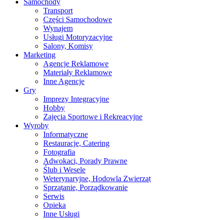
Samochody
Transport
Części Samochodowe
Wynajem
Usługi Motoryzacyjne
Salony, Komisy
Marketing
Agencje Reklamowe
Materiały Reklamowe
Inne Agencje
Gry
Imprezy Integracyjne
Hobby
Zajęcia Sportowe i Rekreacyjne
Wyroby
Informatyczne
Restauracje, Catering
Fotografia
Adwokaci, Porady Prawne
Ślub i Wesele
Weterynaryjne, Hodowla Zwierząt
Sprzątanie, Porządkowanie
Serwis
Opieka
Inne Usługi