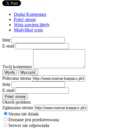
Dodaj Komentarz
Poleć stronę
Wpis zawiera błędy
Modyfikuj wpis
Imię
E-mail
Twój komentarz
Polecana strona
Imię
E-mail
Określ problem
Zgłaszana strona
Strona nie działa
Domane jest przekierowana
Serwer nie odpowiada