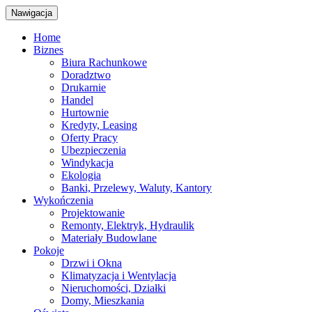
Nawigacja
Home
Biznes
Biura Rachunkowe
Doradztwo
Drukarnie
Handel
Hurtownie
Kredyty, Leasing
Oferty Pracy
Ubezpieczenia
Windykacja
Ekologia
Banki, Przelewy, Waluty, Kantory
Wykończenia
Projektowanie
Remonty, Elektryk, Hydraulik
Materiały Budowlane
Pokoje
Drzwi i Okna
Klimatyzacja i Wentylacja
Nieruchomości, Działki
Domy, Mieszkania