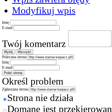
Modyfikuj wpis
Imię
E-mail
Twój komentarz
Polecana strona
Imię
E-mail
Określ problem
Zgłaszana strona
Strona nie działa
Domane jest przekierowan