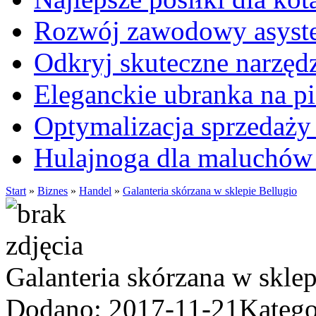
Rozwój zawodowy asysten
Odkryj skuteczne narzęd
Eleganckie ubranka na 
Optymalizacja sprzedaży 
Hulajnoga dla maluchów
Start
»
Biznes
»
Handel
»
Galanteria skórzana w sklepie Bellugio
Galanteria skórzana w sklep
Dodano: 2017-11-21
Katego