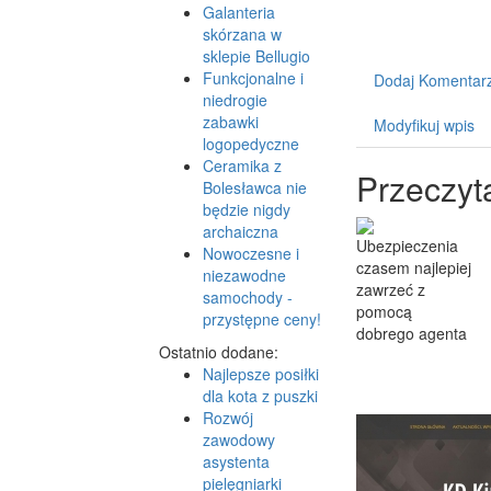
Galanteria
skórzana w
sklepie Bellugio
Funkcjonalne i
Dodaj Komentar
niedrogie
zabawki
Modyfikuj wpis
logopedyczne
Ceramika z
Przeczyt
Bolesławca nie
będzie nigdy
archaiczna
Nowoczesne i
niezawodne
samochody -
przystępne ceny!
Ostatnio dodane:
Najlepsze posiłki
dla kota z puszki
Rozwój
zawodowy
asystenta
pielęgniarki