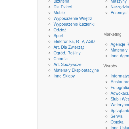
Biżuteria
Maszyny
Dla Dzieci
Narzędzia
Meble
Przemysł
Wyposażenie Wnętrz
Wyposażenie Łazienki
Odzież
Marketing
Sport
Elektronika, RTV, AGD
Agencje 
Art. Dla Zwierząt
Materiał
Ogród, Rośliny
Inne Agen
Chemia
Art. Spożywcze
Wyroby
Materiały Eksploatacyjne
Inne Sklepy
Informaty
Restaurac
Fotografi
Adwokaci
Ślub i We
Weterynar
Sprzątani
Serwis
Opieka
Inne Usłu