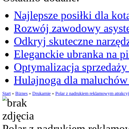
Najlepsze posiłki dla kot
Rozwój zawodowy asysten
Odkryj skuteczne narzęd
Eleganckie ubranka na 
Optymalizacja sprzedaży 
Hulajnoga dla maluchów
Start
»
Biznes
»
Drukarnie
»
Polar z nadrukiem reklamowym atrakcyj
Polar z nadrukiem reklamow