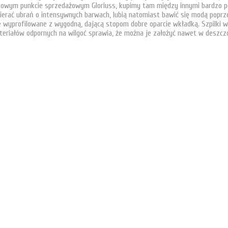
towym punkcie sprzedażowym Gloriuss, kupimy tam między innymi bardzo po
 ubierać ubrań o intensywnych barwach, lubią natomiast bawić się modą popr
e wyprofilowane z wygodną, dającą stopom dobre oparcie wkładką. Szpilki w 
eriałów odpornych na wilgoć sprawia, że można je założyć nawet w deszczow