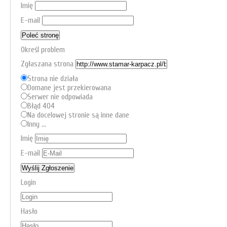
Imię
E-mail
Określ problem
Zgłaszana strona
Strona nie działa
Domane jest przekierowana
Serwer nie odpowiada
Błąd 404
Na docelowej stronie są inne dane
Inny ...
Imię
E-mail
Login
Hasło