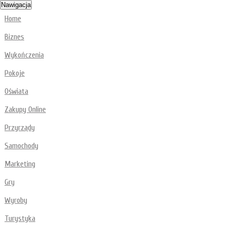
Nawigacja
Home
Biznes
Wykończenia
Pokoje
Oświata
Zakupy Online
Przyrządy
Samochody
Marketing
Gry
Wyroby
Turystyka