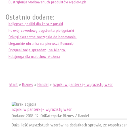
Dystrybucja workowanych produktów węglowych
Ostatnio dodane:
Najlepsze posiłki dla kota z puszki
Rozwój zawodowy asystenta pielęgniarki
Odkryj skuteczne narzędzia do honowania.
Eleganckie ubranka na pierwszą Komunię
Optymalizacja sprzedaży na Allegro.
Hulajnoga dla maluchów złożona
Start
»
Biznes
»
Handel
»
Szpilki w panterkę- wyrazisty wzór
Szpilki w panterkę- wyrazisty wzór
Dodano: 2018-12-04
Kategoria: Biznes / Handel
Duża ilość wyrazistych wzorów na dodatkach sprawia, że współczesn