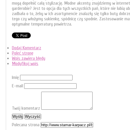
mogą dopełnić całą stylizację. Modne akcenty znajdziemy w interne
garderobie? Jest to opcja dla tych wszystkich pań, które nie lubią
zadbała o to, żeby w ich asortymencie znalazły się tylko buty dobrz
tego czy włożymy sukienkę, spódnicę czy spodnie. Zastosowanie mat
optymalne temperatury powietrza.
Dodaj Komentarz
Poleć stronę
Wpis zawiera błędy
Modyfikuj wpis
Imię
E-mail
Twój komentarz
Polecana strona