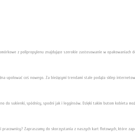
komórkowe z polipropylenu znajdujące szerokie zastosowanie w opakowaniach 
ożna upolować coś nowego. Za bieżącymi trendami stale podąża sklep internetow
o do sukienki, spódnicy, spodni jak i legginsów. Dzięki takim butom kobieta m
i pracownicy? Zapraszamy do skorzystania z naszych kart flotowych, które zape