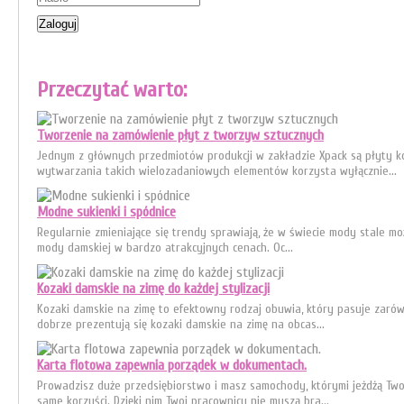
Przeczytać warto:
Tworzenie na zamówienie płyt z tworzyw sztucznych
Jednym z głównych przedmiotów produkcji w zakładzie Xpack są płyty 
wytwarzania takich wielozadaniowych elementów korzysta wyłącznie...
Modne sukienki i spódnice
Regularnie zmieniające się trendy sprawiają, że w świecie mody stale m
mody damskiej w bardzo atrakcyjnych cenach. Oc...
Kozaki damskie na zimę do każdej stylizacji
Kozaki damskie na zimę to efektowny rodzaj obuwia, który pasuje zarówn
dobrze prezentują się kozaki damskie na zimę na obcas...
Karta flotowa zapewnia porządek w dokumentach.
Prowadzisz duże przedsiębiorstwo i masz samochody, którymi jeżdżą Two
same korzyści. Dzięki nim Twoi pracownicy nie muszą bra...