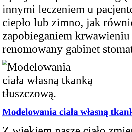
innymi leczeniem u pacjen
ciepło lub zimno, jak równi
zapobieganiem krwawieniu d
renomowany gabinet stomato
Modelowania ciała własną tkank
Z wiekiem nasze ciało zmie