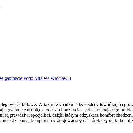
m
w gabinecie Podo-Vita we Wrocławiu
olegliwości bólowe. W takim wypadku należy zdecydować się na prof
 gwarancję usunięcia odciska i pozbycia się doskwierającego problemu.
 są prawdziwi specjaliści, dzięki którym odzyskasz komfort chodzenia
e inne działania, bo np. mamy zrogowaciały naskórek czy od kilku la