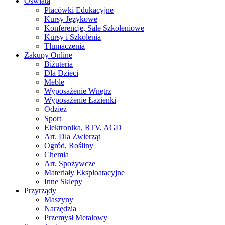
Oświata
Placówki Edukacyjne
Kursy Językowe
Konferencje, Sale Szkoleniowe
Kursy i Szkolenia
Tłumaczenia
Zakupy Online
Biżuteria
Dla Dzieci
Meble
Wyposażenie Wnętrz
Wyposażenie Łazienki
Odzież
Sport
Elektronika, RTV, AGD
Art. Dla Zwierząt
Ogród, Rośliny
Chemia
Art. Spożywcze
Materiały Eksploatacyjne
Inne Sklepy
Przyrządy
Maszyny
Narzędzia
Przemysł Metalowy