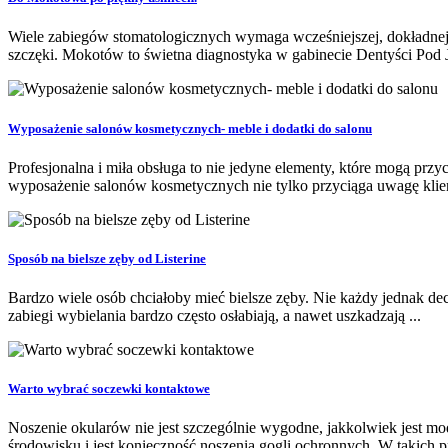
Wiele zabiegów stomatologicznych wymaga wcześniejszej, dokładnej di
szczęki. Mokotów to świetna diagnostyka w gabinecie Dentyści Pod 
Wyposażenie salonów kosmetycznych- meble i dodatki do salonu
Profesjonalna i miła obsługa to nie jedyne elementy, które mogą pr
wyposażenie salonów kosmetycznych nie tylko przyciąga uwagę klient
Sposób na bielsze zęby od Listerine
Bardzo wiele osób chciałoby mieć bielsze zęby. Nie każdy jednak decy
zabiegi wybielania bardzo często osłabiają, a nawet uszkadzają ...
Warto wybrać soczewki kontaktowe
Noszenie okularów nie jest szczególnie wygodne, jakkolwiek jest mo
środowisku i jest konieczność noszenia gogli ochronnych. W takich p