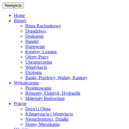
Nawigacja
Home
Biznes
Biura Rachunkowe
Doradztwo
Drukarnie
Handel
Hurtownie
Kredyty, Leasing
Oferty Pracy
Ubezpieczenia
Windykacja
Ekologia
Banki, Przelewy, Waluty, Kantory
Wykończenia
Projektowanie
Remonty, Elektryk, Hydraulik
Materiały Budowlane
Pokoje
Drzwi i Okna
Klimatyzacja i Wentylacja
Nieruchomości, Działki
Domy, Mieszkania