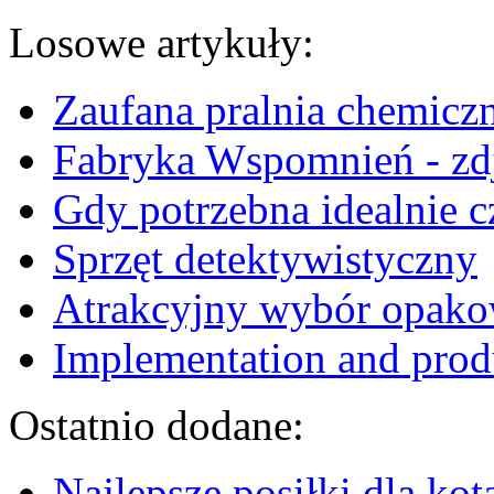
Losowe artykuły:
Zaufana pralnia chemiczn
Fabryka Wspomnień - zdj
Gdy potrzebna idealnie 
Sprzęt detektywistyczny
Atrakcyjny wybór opak
Implementation and prod
Ostatnio dodane:
Najlepsze posiłki dla kot