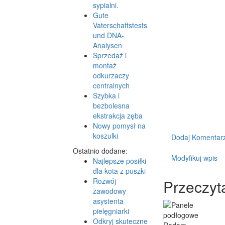
sypialni.
Gute
Vaterschaftstests
und DNA-
Analysen
Sprzedaż i
montaż
odkurzaczy
centralnych
Szybka i
bezbolesna
ekstrakcja zęba
Nowy pomysł na
koszulki
Dodaj Komentar
Ostatnio dodane:
Modyfikuj wpis
Najlepsze posiłki
dla kota z puszki
Rozwój
Przeczyt
zawodowy
asystenta
pielęgniarki
Odkryj skuteczne