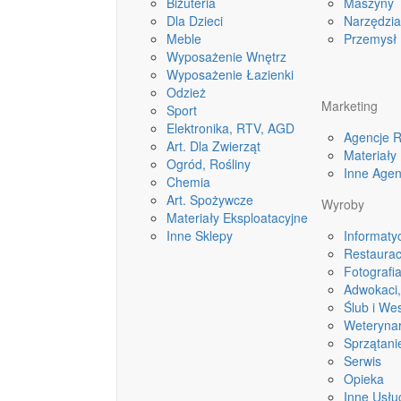
Biżuteria
Maszyny
Dla Dzieci
Narzędzia
Meble
Przemysł
Wyposażenie Wnętrz
Wyposażenie Łazienki
Odzież
Marketing
Sport
Elektronika, RTV, AGD
Agencje 
Art. Dla Zwierząt
Materiał
Ogród, Rośliny
Inne Agen
Chemia
Art. Spożywcze
Wyroby
Materiały Eksploatacyjne
Inne Sklepy
Informaty
Restaurac
Fotografi
Adwokaci
Ślub i We
Weterynar
Sprzątani
Serwis
Opieka
Inne Usłu