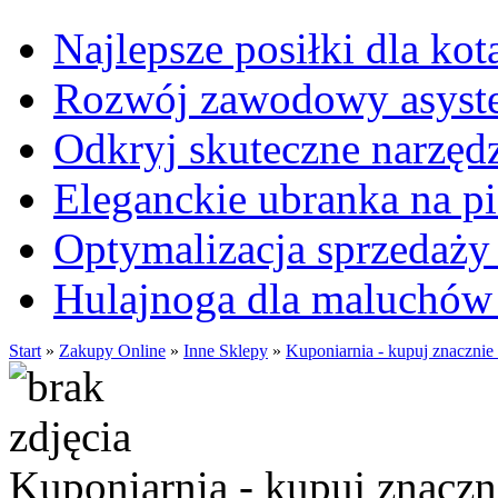
Najlepsze posiłki dla kot
Rozwój zawodowy asysten
Odkryj skuteczne narzęd
Eleganckie ubranka na 
Optymalizacja sprzedaży 
Hulajnoga dla maluchów
Start
»
Zakupy Online
»
Inne Sklepy
»
Kuponiarnia - kupuj znacznie t
Kuponiarnia - kupuj znaczni