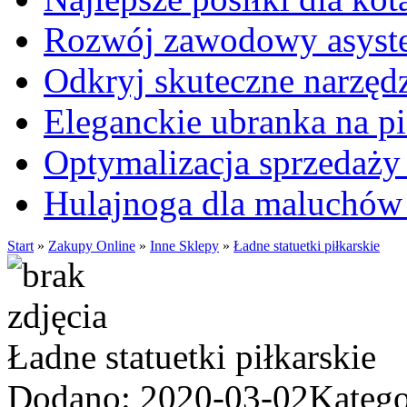
Rozwój zawodowy asysten
Odkryj skuteczne narzęd
Eleganckie ubranka na 
Optymalizacja sprzedaży 
Hulajnoga dla maluchów
Start
»
Zakupy Online
»
Inne Sklepy
»
Ładne statuetki piłkarskie
Ładne statuetki piłkarskie
Dodano: 2020-03-02
Katego